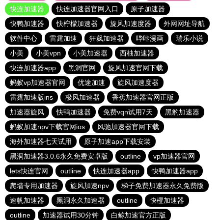
快连加速器
快连加速器官网入口
原子加速器
快鸭加速器
快柠檬加速器
旋风加速度器
外网网址导航
软件中心
雷霆加速
狂飙加速器
哔咔漫画
瑞乐小说
小美
小美vpn
小美加速器
西柚加速器
快连加速器app
黑洞官网
旋风加速官网下载
蚂蚁vp加速器官网
优途加速
旋风加速度器
雷霆加速版ins
极风加速器
香蕉加速器官网正版
加速器旋风
快鸭加速器
免费vqn试用7天
黑豹加速器
蚂蚁加速npv下载官网ios
风驰加速器官网下载
海外加速器七天试用
原子加速app下载安装
黑洞加速器3.0.6永久免费安卓版
outline
vp加速器官网
lets快连官网
outline
快连加速器app
快鸭加速器app
爬墙专用加速器
旋风加速npv
梯子免费加速器永久免费版
速帆加速器
黑洞永久加速器
outline
快橙加速器
outline
加速器试用30分钟
白鲸加速官方正版