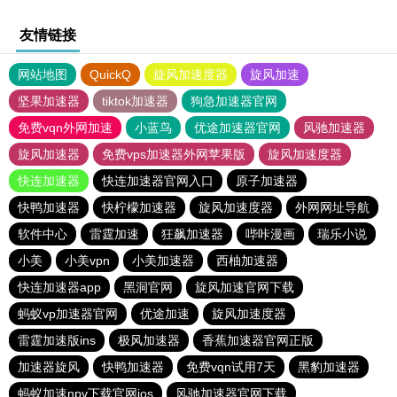
友情链接
网站地图
QuickQ
旋风加速度器
旋风加速
坚果加速器
tiktok加速器
狗急加速器官网
免费vqn外网加速
小蓝鸟
优途加速器官网
风驰加速器
旋风加速器
免费vps加速器外网苹果版
旋风加速度器
快连加速器
快连加速器官网入口
原子加速器
快鸭加速器
快柠檬加速器
旋风加速度器
外网网址导航
软件中心
雷霆加速
狂飙加速器
哔咔漫画
瑞乐小说
小美
小美vpn
小美加速器
西柚加速器
快连加速器app
黑洞官网
旋风加速官网下载
蚂蚁vp加速器官网
优途加速
旋风加速度器
雷霆加速版ins
极风加速器
香蕉加速器官网正版
加速器旋风
快鸭加速器
免费vqn试用7天
黑豹加速器
蚂蚁加速npv下载官网ios
风驰加速器官网下载