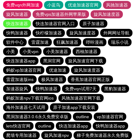
免费vqn外网加速
小蓝鸟
优途加速器官网
风驰加速器
旋风加速器
免费vps加速器外网苹果版
旋风加速度器
快连加速器
快连加速器官网入口
原子加速器
快鸭加速器
快柠檬加速器
旋风加速度器
外网网址导航
软件中心
雷霆加速
狂飙加速器
哔咔漫画
瑞乐小说
小美
小美vpn
小美加速器
西柚加速器
快连加速器app
黑洞官网
旋风加速官网下载
蚂蚁vp加速器官网
优途加速
旋风加速度器
雷霆加速版ins
极风加速器
香蕉加速器官网正版
加速器旋风
快鸭加速器
免费vqn试用7天
黑豹加速器
蚂蚁加速npv下载官网ios
风驰加速器官网下载
海外加速器七天试用
原子加速app下载安装
黑洞加速器3.0.6永久免费安卓版
outline
vp加速器官网
lets快连官网
outline
快连加速器app
快鸭加速器app
爬墙专用加速器
旋风加速npv
梯子免费加速器永久免费版