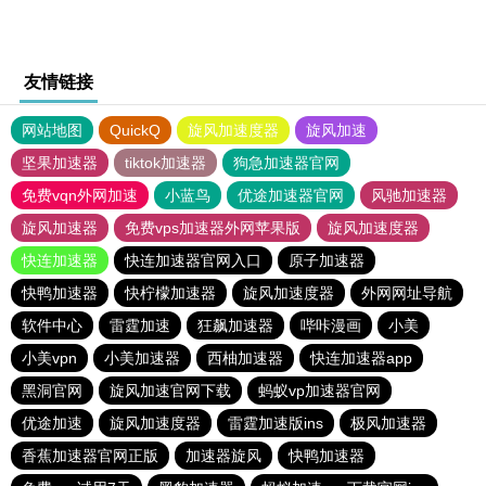
友情链接
网站地图
QuickQ
旋风加速度器
旋风加速
坚果加速器
tiktok加速器
狗急加速器官网
免费vqn外网加速
小蓝鸟
优途加速器官网
风驰加速器
旋风加速器
免费vps加速器外网苹果版
旋风加速度器
快连加速器
快连加速器官网入口
原子加速器
快鸭加速器
快柠檬加速器
旋风加速度器
外网网址导航
软件中心
雷霆加速
狂飙加速器
哔咔漫画
小美
小美vpn
小美加速器
西柚加速器
快连加速器app
黑洞官网
旋风加速官网下载
蚂蚁vp加速器官网
优途加速
旋风加速度器
雷霆加速版ins
极风加速器
香蕉加速器官网正版
加速器旋风
快鸭加速器