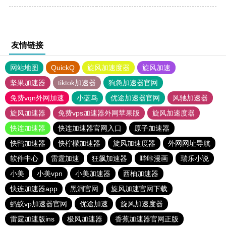
友情链接
网站地图
QuickQ
旋风加速度器
旋风加速
坚果加速器
tiktok加速器
狗急加速器官网
免费vqn外网加速
小蓝鸟
优途加速器官网
风驰加速器
旋风加速器
免费vps加速器外网苹果版
旋风加速度器
快连加速器
快连加速器官网入口
原子加速器
快鸭加速器
快柠檬加速器
旋风加速度器
外网网址导航
软件中心
雷霆加速
狂飙加速器
哔咔漫画
瑞乐小说
小美
小美vpn
小美加速器
西柚加速器
快连加速器app
黑洞官网
旋风加速官网下载
蚂蚁vp加速器官网
优途加速
旋风加速度器
雷霆加速版ins
极风加速器
香蕉加速器官网正版