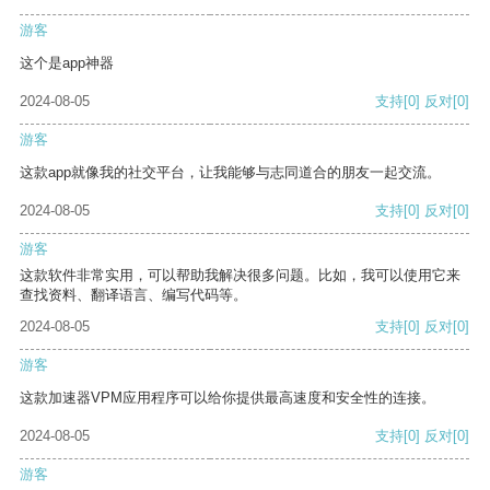
游客
这个是app神器
2024-08-05
支持
[0]
反对
[0]
游客
这款app就像我的社交平台，让我能够与志同道合的朋友一起交流。
2024-08-05
支持
[0]
反对
[0]
游客
这款软件非常实用，可以帮助我解决很多问题。比如，我可以使用它来
查找资料、翻译语言、编写代码等。
2024-08-05
支持
[0]
反对
[0]
游客
这款加速器VPM应用程序可以给你提供最高速度和安全性的连接。
2024-08-05
支持
[0]
反对
[0]
游客