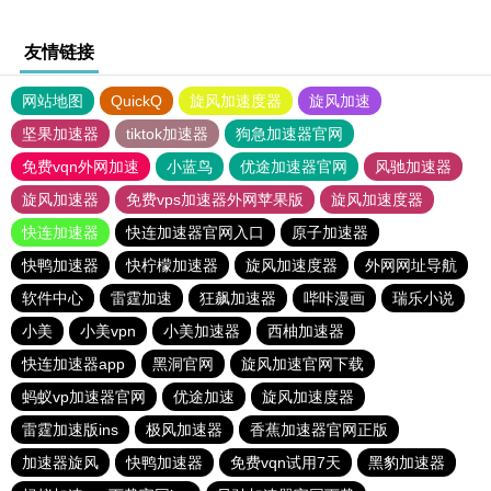
友情链接
网站地图
QuickQ
旋风加速度器
旋风加速
坚果加速器
tiktok加速器
狗急加速器官网
免费vqn外网加速
小蓝鸟
优途加速器官网
风驰加速器
旋风加速器
免费vps加速器外网苹果版
旋风加速度器
快连加速器
快连加速器官网入口
原子加速器
快鸭加速器
快柠檬加速器
旋风加速度器
外网网址导航
软件中心
雷霆加速
狂飙加速器
哔咔漫画
瑞乐小说
小美
小美vpn
小美加速器
西柚加速器
快连加速器app
黑洞官网
旋风加速官网下载
蚂蚁vp加速器官网
优途加速
旋风加速度器
雷霆加速版ins
极风加速器
香蕉加速器官网正版
加速器旋风
快鸭加速器
免费vqn试用7天
黑豹加速器