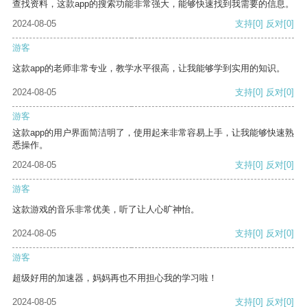
查找资料，这款app的搜索功能非常强大，能够快速找到我需要的信息。
2024-08-05
支持
[0]
反对
[0]
游客
这款app的老师非常专业，教学水平很高，让我能够学到实用的知识。
2024-08-05
支持
[0]
反对
[0]
游客
这款app的用户界面简洁明了，使用起来非常容易上手，让我能够快速熟
悉操作。
2024-08-05
支持
[0]
反对
[0]
游客
这款游戏的音乐非常优美，听了让人心旷神怡。
2024-08-05
支持
[0]
反对
[0]
游客
超级好用的加速器，妈妈再也不用担心我的学习啦！
2024-08-05
支持
[0]
反对
[0]