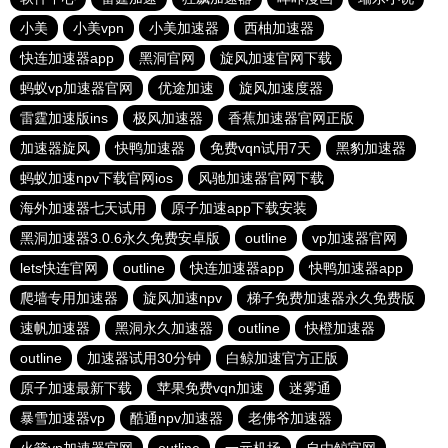
小美
小美vpn
小美加速器
西柚加速器
快连加速器app
黑洞官网
旋风加速官网下载
蚂蚁vp加速器官网
优途加速
旋风加速度器
雷霆加速版ins
极风加速器
香蕉加速器官网正版
加速器旋风
快鸭加速器
免费vqn试用7天
黑豹加速器
蚂蚁加速npv下载官网ios
风驰加速器官网下载
海外加速器七天试用
原子加速app下载安装
黑洞加速器3.0.6永久免费安卓版
outline
vp加速器官网
lets快连官网
outline
快连加速器app
快鸭加速器app
爬墙专用加速器
旋风加速npv
梯子免费加速器永久免费版
速帆加速器
黑洞永久加速器
outline
快橙加速器
outline
加速器试用30分钟
白鲸加速官方正版
原子加速最新下载
苹果免费vqn加速
迷雾通
暴雪加速器vp
酷通npv加速器
老佛爷加速器