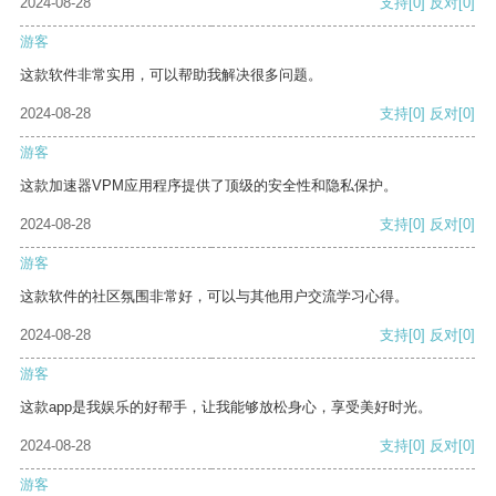
2024-08-28
支持
[0]
反对
[0]
游客
这款软件非常实用，可以帮助我解决很多问题。
2024-08-28
支持
[0]
反对
[0]
游客
这款加速器VPM应用程序提供了顶级的安全性和隐私保护。
2024-08-28
支持
[0]
反对
[0]
游客
这款软件的社区氛围非常好，可以与其他用户交流学习心得。
2024-08-28
支持
[0]
反对
[0]
游客
这款app是我娱乐的好帮手，让我能够放松身心，享受美好时光。
2024-08-28
支持
[0]
反对
[0]
游客