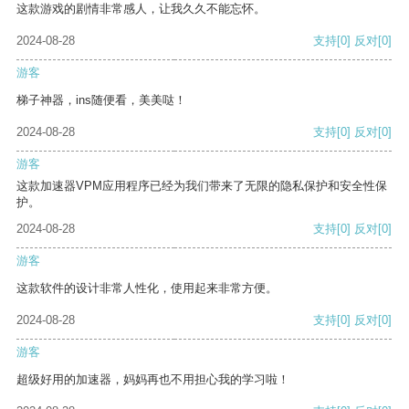
这款游戏的剧情非常感人，让我久久不能忘怀。
2024-08-28
支持
[0]
反对
[0]
游客
梯子神器，ins随便看，美美哒！
2024-08-28
支持
[0]
反对
[0]
游客
这款加速器VPM应用程序已经为我们带来了无限的隐私保护和安全性保
护。
2024-08-28
支持
[0]
反对
[0]
游客
这款软件的设计非常人性化，使用起来非常方便。
2024-08-28
支持
[0]
反对
[0]
游客
超级好用的加速器，妈妈再也不用担心我的学习啦！