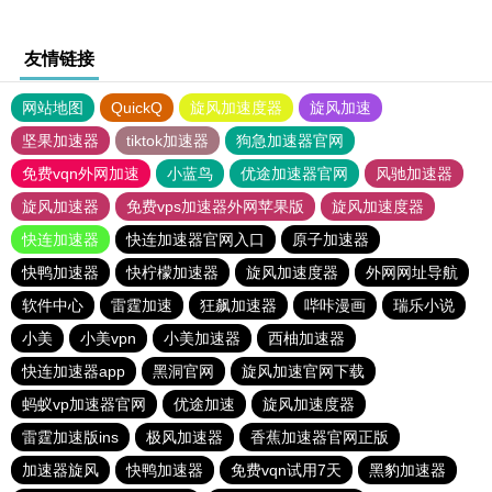
友情链接
网站地图
QuickQ
旋风加速度器
旋风加速
坚果加速器
tiktok加速器
狗急加速器官网
免费vqn外网加速
小蓝鸟
优途加速器官网
风驰加速器
旋风加速器
免费vps加速器外网苹果版
旋风加速度器
快连加速器
快连加速器官网入口
原子加速器
快鸭加速器
快柠檬加速器
旋风加速度器
外网网址导航
软件中心
雷霆加速
狂飙加速器
哔咔漫画
瑞乐小说
小美
小美vpn
小美加速器
西柚加速器
快连加速器app
黑洞官网
旋风加速官网下载
蚂蚁vp加速器官网
优途加速
旋风加速度器
雷霆加速版ins
极风加速器
香蕉加速器官网正版
加速器旋风
快鸭加速器
免费vqn试用7天
黑豹加速器