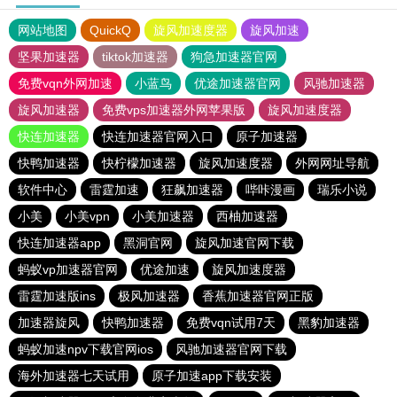
网站地图
QuickQ
旋风加速度器
旋风加速
坚果加速器
tiktok加速器
狗急加速器官网
免费vqn外网加速
小蓝鸟
优途加速器官网
风驰加速器
旋风加速器
免费vps加速器外网苹果版
旋风加速度器
快连加速器
快连加速器官网入口
原子加速器
快鸭加速器
快柠檬加速器
旋风加速度器
外网网址导航
软件中心
雷霆加速
狂飙加速器
哔咔漫画
瑞乐小说
小美
小美vpn
小美加速器
西柚加速器
快连加速器app
黑洞官网
旋风加速官网下载
蚂蚁vp加速器官网
优途加速
旋风加速度器
雷霆加速版ins
极风加速器
香蕉加速器官网正版
加速器旋风
快鸭加速器
免费vqn试用7天
黑豹加速器
蚂蚁加速npv下载官网ios
风驰加速器官网下载
海外加速器七天试用
原子加速app下载安装