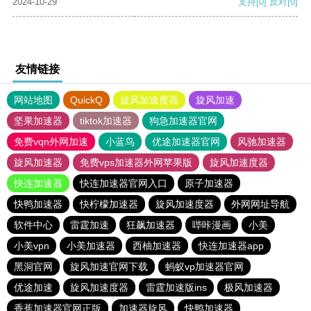
2024-10-29
支持
[0]
反对
[0]
友情链接
网站地图
QuickQ
旋风加速度器
旋风加速
坚果加速器
tiktok加速器
狗急加速器官网
免费vqn外网加速
小蓝鸟
优途加速器官网
风驰加速器
旋风加速器
免费vps加速器外网苹果版
旋风加速度器
快连加速器
快连加速器官网入口
原子加速器
快鸭加速器
快柠檬加速器
旋风加速度器
外网网址导航
软件中心
雷霆加速
狂飙加速器
哔咔漫画
小美
小美vpn
小美加速器
西柚加速器
快连加速器app
黑洞官网
旋风加速官网下载
蚂蚁vp加速器官网
优途加速
旋风加速度器
雷霆加速版ins
极风加速器
香蕉加速器官网正版
加速器旋风
快鸭加速器