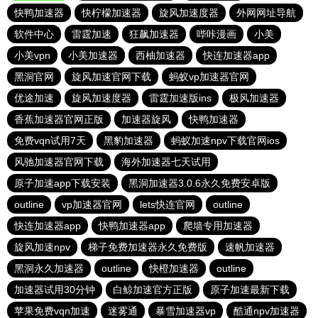
快鸭加速器
快柠檬加速器
旋风加速度器
外网网址导航
软件中心
雷霆加速
狂飙加速器
哔咔漫画
小美
小美vpn
小美加速器
西柚加速器
快连加速器app
黑洞官网
旋风加速官网下载
蚂蚁vp加速器官网
优途加速
旋风加速度器
雷霆加速版ins
极风加速器
香蕉加速器官网正版
加速器旋风
快鸭加速器
免费vqn试用7天
黑豹加速器
蚂蚁加速npv下载官网ios
风驰加速器官网下载
海外加速器七天试用
原子加速app下载安装
黑洞加速器3.0.6永久免费安卓版
outline
vp加速器官网
lets快连官网
outline
快连加速器app
快鸭加速器app
爬墙专用加速器
旋风加速npv
梯子免费加速器永久免费版
速帆加速器
黑洞永久加速器
outline
快橙加速器
outline
加速器试用30分钟
白鲸加速官方正版
原子加速最新下载
苹果免费vqn加速
迷雾通
暴雪加速器vp
酷通npv加速器