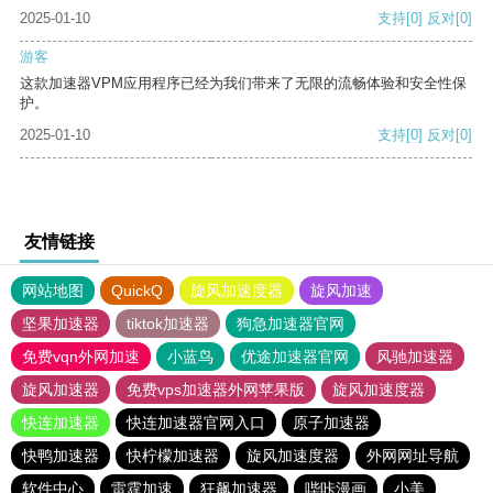
2025-01-10
支持
[0]
反对
[0]
游客
这款加速器VPM应用程序已经为我们带来了无限的流畅体验和安全性保
护。
2025-01-10
支持
[0]
反对
[0]
友情链接
网站地图
QuickQ
旋风加速度器
旋风加速
坚果加速器
tiktok加速器
狗急加速器官网
免费vqn外网加速
小蓝鸟
优途加速器官网
风驰加速器
旋风加速器
免费vps加速器外网苹果版
旋风加速度器
快连加速器
快连加速器官网入口
原子加速器
快鸭加速器
快柠檬加速器
旋风加速度器
外网网址导航
软件中心
雷霆加速
狂飙加速器
哔咔漫画
小美