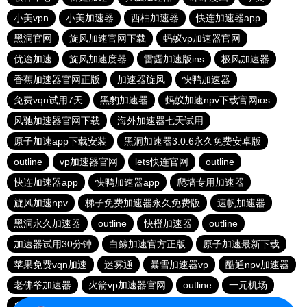
小美vpn
小美加速器
西柚加速器
快连加速器app
黑洞官网
旋风加速官网下载
蚂蚁vp加速器官网
优途加速
旋风加速度器
雷霆加速版ins
极风加速器
香蕉加速器官网正版
加速器旋风
快鸭加速器
免费vqn试用7天
黑豹加速器
蚂蚁加速npv下载官网ios
风驰加速器官网下载
海外加速器七天试用
原子加速app下载安装
黑洞加速器3.0.6永久免费安卓版
outline
vp加速器官网
lets快连官网
outline
快连加速器app
快鸭加速器app
爬墙专用加速器
旋风加速npv
梯子免费加速器永久免费版
速帆加速器
黑洞永久加速器
outline
快橙加速器
outline
加速器试用30分钟
白鲸加速官方正版
原子加速最新下载
苹果免费vqn加速
迷雾通
暴雪加速器vp
酷通npv加速器
老佛爷加速器
火箭vp加速器官网
outline
一元机场
自由鲸官网
河马加速
快连app
快鸭