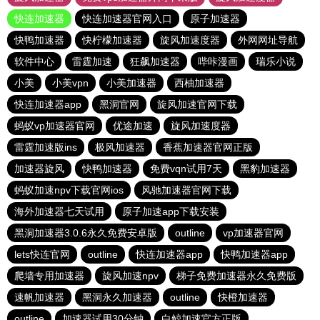
快连加速器
快连加速器官网入口
原子加速器
快鸭加速器
快柠檬加速器
旋风加速度器
外网网址导航
软件中心
雷霆加速
狂飙加速器
哔咔漫画
瑞乐小说
小美
小美vpn
小美加速器
西柚加速器
快连加速器app
黑洞官网
旋风加速官网下载
蚂蚁vp加速器官网
优途加速
旋风加速度器
雷霆加速版ins
极风加速器
香蕉加速器官网正版
加速器旋风
快鸭加速器
免费vqn试用7天
黑豹加速器
蚂蚁加速npv下载官网ios
风驰加速器官网下载
海外加速器七天试用
原子加速app下载安装
黑洞加速器3.0.6永久免费安卓版
outline
vp加速器官网
lets快连官网
outline
快连加速器app
快鸭加速器app
爬墙专用加速器
旋风加速npv
梯子免费加速器永久免费版
速帆加速器
黑洞永久加速器
outline
快橙加速器
outline
加速器试用30分钟
白鲸加速官方正版