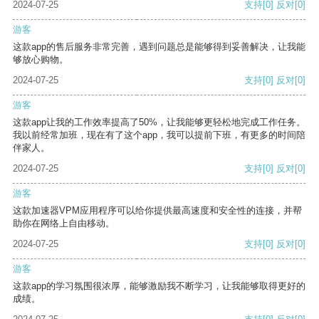
2024-07-25
支持
[0]
反对
[0]
游客
这款app的售后服务非常完善，遇到问题总是能够得到妥善解决，让我能
够放心购物。
2024-07-25
支持
[0]
反对
[0]
游客
这款app让我的工作效率提高了50%，让我能够更轻松地完成工作任务。
我以前经常加班，现在有了这个app，我可以提前下班，有更多的时间陪
伴家人。
2024-07-25
支持
[0]
反对
[0]
游客
这款加速器VPM应用程序可以给你提供最高速度和安全性的连接，并帮
助你在网络上自由移动。
2024-07-25
支持
[0]
反对
[0]
游客
这款app的学习氛围很浓厚，能够激励我不断学习，让我能够取得更好的
成绩。