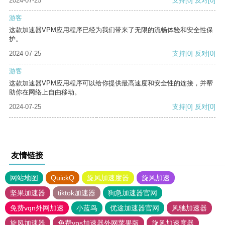
2024-07-25
支持
[0]
反对
[0]
游客
这款加速器VPM应用程序已经为我们带来了无限的流畅体验和安全性保
护。
2024-07-25
支持
[0]
反对
[0]
游客
这款加速器VPM应用程序可以给你提供最高速度和安全性的连接，并帮
助你在网络上自由移动。
2024-07-25
支持
[0]
反对
[0]
友情链接
网站地图
QuickQ
旋风加速度器
旋风加速
坚果加速器
tiktok加速器
狗急加速器官网
免费vqn外网加速
小蓝鸟
优途加速器官网
风驰加速器
旋风加速器
免费vps加速器外网苹果版
旋风加速度器