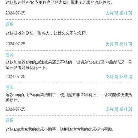
这款加速器VPM应用程序已经为我们带来了无限的流畅体验。
2024-07-25
支持
[0]
反对
[0]
游客
这款游戏的剧情非常感人，让我久久不能忘怀。
2024-07-25
支持
[0]
反对
[0]
游客
这款加速器app的加速效果还是不错的，但偶尔也会出现卡顿的情况，希
望开发者能够优化一下。
2024-07-25
支持
[0]
反对
[0]
游客
这款app的用户界面简洁明了，使用起来非常容易上手，让我能够快速熟
悉操作。
2024-07-25
支持
[0]
反对
[0]
游客
这款app就像我的娱乐小助手，随时随地为我的娱乐提供帮助。