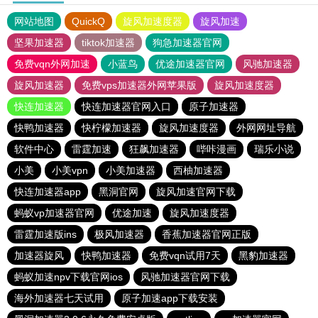
网站地图
QuickQ
旋风加速度器
旋风加速
坚果加速器
tiktok加速器
狗急加速器官网
免费vqn外网加速
小蓝鸟
优途加速器官网
风驰加速器
旋风加速器
免费vps加速器外网苹果版
旋风加速度器
快连加速器
快连加速器官网入口
原子加速器
快鸭加速器
快柠檬加速器
旋风加速度器
外网网址导航
软件中心
雷霆加速
狂飙加速器
哔咔漫画
瑞乐小说
小美
小美vpn
小美加速器
西柚加速器
快连加速器app
黑洞官网
旋风加速官网下载
蚂蚁vp加速器官网
优途加速
旋风加速度器
雷霆加速版ins
极风加速器
香蕉加速器官网正版
加速器旋风
快鸭加速器
免费vqn试用7天
黑豹加速器
蚂蚁加速npv下载官网ios
风驰加速器官网下载
海外加速器七天试用
原子加速app下载安装