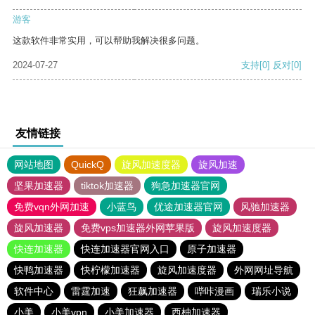
游客
这款软件非常实用，可以帮助我解决很多问题。
2024-07-27
支持
[0]
反对
[0]
友情链接
网站地图
QuickQ
旋风加速度器
旋风加速
坚果加速器
tiktok加速器
狗急加速器官网
免费vqn外网加速
小蓝鸟
优途加速器官网
风驰加速器
旋风加速器
免费vps加速器外网苹果版
旋风加速度器
快连加速器
快连加速器官网入口
原子加速器
快鸭加速器
快柠檬加速器
旋风加速度器
外网网址导航
软件中心
雷霆加速
狂飙加速器
哔咔漫画
瑞乐小说
小美
小美vpn
小美加速器
西柚加速器