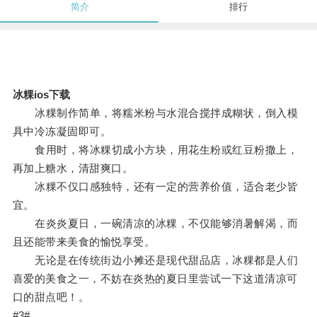
简介
排行
冰粿ios下载
冰粿制作简单，将糯米粉与水混合搅拌成糊状，倒入模
具中冷冻凝固即可。
食用时，将冰粿切成小方块，用花生粉或红豆粉撒上，
再加上糖水，清甜爽口。
冰粿不仅口感独特，还有一定的营养价值，适合老少皆
宜。
在炎炎夏日，一碗清凉的冰粿，不仅能够消暑解渴，而
且还能带来美食的愉悦享受。
无论是在传统街边小摊还是现代甜品店，冰粿都是人们
喜爱的美食之一，不妨在炎热的夏日里尝试一下这道清凉可
口的甜点吧！。
#3#