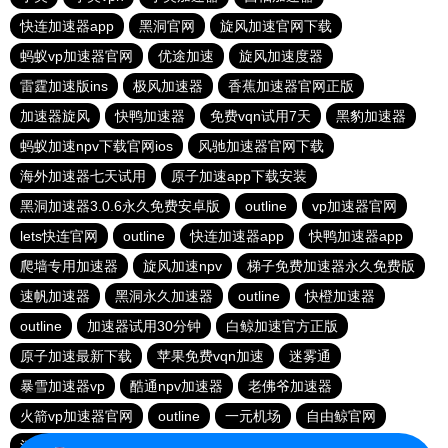
快连加速器app
黑洞官网
旋风加速官网下载
蚂蚁vp加速器官网
优途加速
旋风加速度器
雷霆加速版ins
极风加速器
香蕉加速器官网正版
加速器旋风
快鸭加速器
免费vqn试用7天
黑豹加速器
蚂蚁加速npv下载官网ios
风驰加速器官网下载
海外加速器七天试用
原子加速app下载安装
黑洞加速器3.0.6永久免费安卓版
outline
vp加速器官网
lets快连官网
outline
快连加速器app
快鸭加速器app
爬墙专用加速器
旋风加速npv
梯子免费加速器永久免费版
速帆加速器
黑洞永久加速器
outline
快橙加速器
outline
加速器试用30分钟
白鲸加速官方正版
原子加速最新下载
苹果免费vqn加速
迷雾通
暴雪加速器vp
酷通npv加速器
老佛爷加速器
火箭vp加速器官网
outline
一元机场
自由鲸官网
河马加速
快连app
快鸭