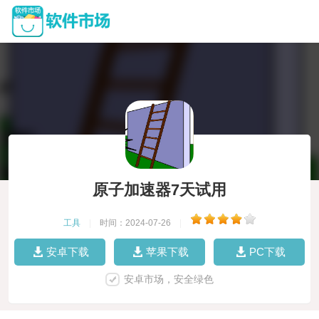
原子加速器7天试用
工具
|
时间：2024-07-26
|
安卓下载
苹果下载
PC下载
安卓市场，安全绿色