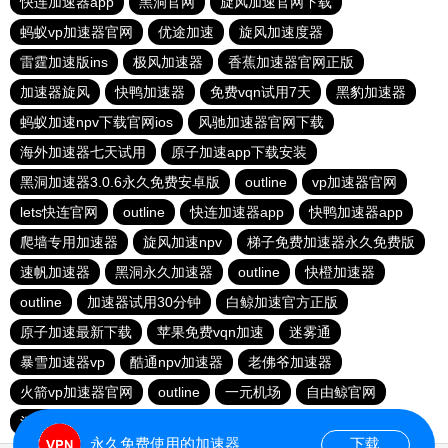
快连加速器app
黑洞官网
旋风加速官网下载
蚂蚁vp加速器官网
优途加速
旋风加速度器
雷霆加速版ins
极风加速器
香蕉加速器官网正版
加速器旋风
快鸭加速器
免费vqn试用7天
黑豹加速器
蚂蚁加速npv下载官网ios
风驰加速器官网下载
海外加速器七天试用
原子加速app下载安装
黑洞加速器3.0.6永久免费安卓版
outline
vp加速器官网
lets快连官网
outline
快连加速器app
快鸭加速器app
爬墙专用加速器
旋风加速npv
梯子免费加速器永久免费版
速帆加速器
黑洞永久加速器
outline
快橙加速器
outline
加速器试用30分钟
白鲸加速官方正版
原子加速最新下载
苹果免费vqn加速
迷雾通
暴雪加速器vp
酷通npv加速器
老佛爷加速器
火箭vp加速器官网
outline
一元机场
自由鲸官网
河马加速
快连app
快鸭
永久免费使用的加速器
下载