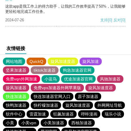
这款app是我工作上的得力助手，让我的工作效率提高了50%，让我能够
更轻松地完成工作任务。
2024-07-26
支持
[0]
反对
[0]
友情链接
网站地图
QuickQ
旋风加速度器
旋风加速
坚果加速器
tiktok加速器
狗急加速器官网
免费vqn外网加速
小蓝鸟
优途加速器官网
风驰加速器
旋风加速器
免费vps加速器外网苹果版
旋风加速度器
快连加速器
快连加速器官网入口
原子加速器
快鸭加速器
快柠檬加速器
旋风加速度器
外网网址导航
软件中心
雷霆加速
狂飙加速器
哔咔漫画
瑞乐小说
小美
小美vpn
小美加速器
西柚加速器