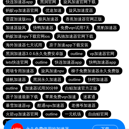
快连加速器app
黑洞官网
旋风加速官网下载
蚂蚁vp加速器官网
优途加速
旋风加速度器
雷霆加速版ins
极风加速器
香蕉加速器官网正版
加速器旋风
快鸭加速器
免费vqn试用7天
黑豹加速器
蚂蚁加速npv下载官网ios
风驰加速器官网下载
海外加速器七天试用
原子加速app下载安装
黑洞加速器3.0.6永久免费安卓版
outline
vp加速器官网
lets快连官网
outline
快连加速器app
快鸭加速器app
爬墙专用加速器
旋风加速npv
梯子免费加速器永久免费版
速帆加速器
黑洞永久加速器
outline
快橙加速器
outline
加速器试用30分钟
白鲸加速官方正版
原子加速最新下载
苹果免费vqn加速
迷雾通
暴雪加速器vp
酷通npv加速器
老佛爷加速器
火箭vp加速器官网
outline
一元机场
自由鲸官网
河马加速
快连app
快鸭
永久免费使用的加速器
下载