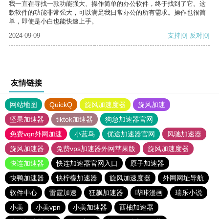
我一直在寻找一款功能强大、操作简单的办公软件，终于找到了它。这
款软件的功能非常强大，可以满足我日常办公的所有需求。操作也很简
单，即使是小白也能快速上手。
2024-09-09
支持
[0]
反对
[0]
友情链接
网站地图
QuickQ
旋风加速度器
旋风加速
坚果加速器
tiktok加速器
狗急加速器官网
免费vqn外网加速
小蓝鸟
优途加速器官网
风驰加速器
旋风加速器
免费vps加速器外网苹果版
旋风加速度器
快连加速器
快连加速器官网入口
原子加速器
快鸭加速器
快柠檬加速器
旋风加速度器
外网网址导航
软件中心
雷霆加速
狂飙加速器
哔咔漫画
瑞乐小说
小美
小美vpn
小美加速器
西柚加速器